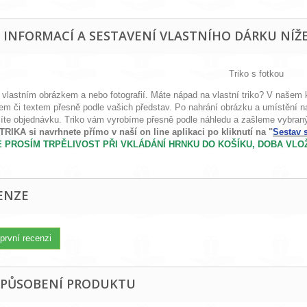
E INFORMACÍ A SESTAVENÍ VLASTNÍHO DÁRKU NÍŽE
Triko s fotkou
 vlastním obrázkem a nebo fotografií. Máte nápad na vlastní triko? V našem ko
m či textem přesně podle vašich představ. Po nahrání obrázku a umístění na t
íte objednávku. Triko vám vyrobíme přesně podle náhledu a zašleme vybra
TRIKA si navrhnete přímo v naší on line aplikaci po kliknutí na "
Sestav 
 PROSÍM TRPĚLIVOST PŘI VKLÁDÁNÍ HRNKU DO KOŠÍKU, DOBA VLOŽ
ENZE
první recenzi
ZPŮSOBENÍ PRODUKTU