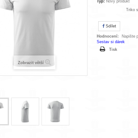
Typ:
Nový produkt
Triko 
Sdílet
Hodnocení:
Napište p
Sestav si dárek
Tisk
Zobrazit větší