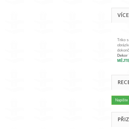
VÍC
Triko s
obrázke
dokonč
Dekor 
MĚJTE
REC
Napište 
PŘI