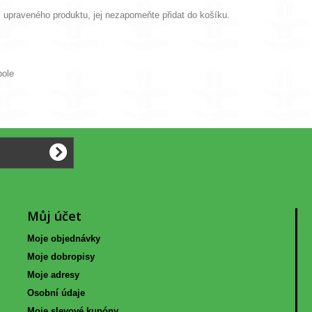
 upraveného produktu, jej nezapomeňte přidat do košíku.
pole
Můj účet
Moje objednávky
Moje dobropisy
Moje adresy
Osobní údaje
Moje slevové kupóny