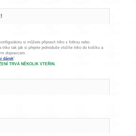
!
nfigurátoru si můžete připravit triko s fotkou nebo
riko tak jak si přejete jednoduše vložíte triko do košíku a
ným dopravcem.
si dárek
".
ENÍ TRVÁ NĚKOLIK VTEŘIN.