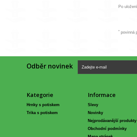
Po uložení
*
povinná 
Odběr novinek
Kategorie
Informace
Hrnky s potiskem
Slevy
Trika s potiskem
Novinky
Nejprodávanější produkty
Obchodní podmínky
Mapa stránek