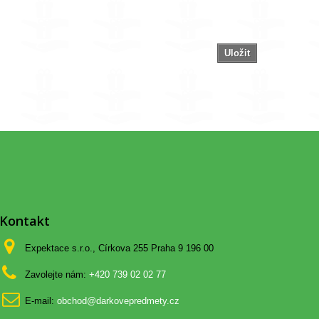
Uložit
Kontakt
Expektace s.r.o., Církova 255 Praha 9 196 00
Zavolejte nám:
+420 739 02 02 77
E-mail:
obchod@darkovepredmety.cz