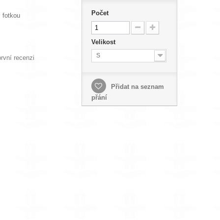
Počet
s fotkou
Velikost
S
rvní recenzi
Přidat na seznam
přání