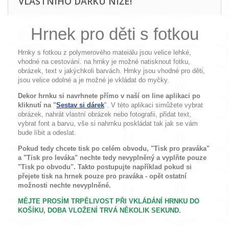
VLASTNÍHO DÁRKU NÍŽE!
Hrnek pro děti s fotkou
Hrnky s fotkou z polymerového mateiálu jsou velice lehké,
vhodné na cestování. na hrnky je možné natisknout fotku,
obrázek, text v jakýchkoli barvách. Hrnky jsou vhodné pro děti,
jsou velice odolné a je možné je vkládat do myčky.
Dekor hrnku si navrhnete přímo v naší on line aplikaci po
kliknutí na "
Sestav si dárek
". V této aplikaci simůžete vybrat
obrázek, nahrát vlastní obrázek nebo fotografii, přidat text,
vybrat font a barvu, vše si nahrnku poskládat tak jak se vám
bude líbit a odeslat.
Pokud tedy chcete tisk po celém obvodu, "Tisk pro praváka"
a "Tisk pro leváka" nechte tedy nevyplněný a vyplňte pouze
"Tisk po obvodu". Takto postupujte například pokud si
přejete tisk na hrnek pouze pro praváka - opět ostatní
možnosti nechte nevyplněné.
MĚJTE PROSÍM TRPĚLIVOST PŘI VKLÁDÁNÍ HRNKU DO
KOŠÍKU, DOBA VLOŽENÍ TRVÁ NĚKOLIK SEKUND.